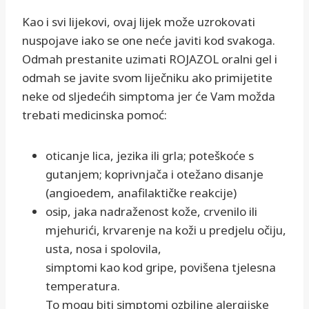
Kao i svi lijekovi, ovaj lijek može uzrokovati
nuspojave iako se one neće javiti kod svakoga.
Odmah prestanite uzimati ROJAZOL oralni gel i
odmah se javite svom liječniku ako primijetite
neke od sljedećih simptoma jer će Vam možda
trebati medicinska pomoć:
oticanje lica, jezika ili grla; poteškoće s
gutanjem; koprivnjača i otežano disanje
(angioedem, anafilaktičke reakcije)
osip, jaka nadraženost kože, crvenilo ili
mjehurići, krvarenje na koži u predjelu očiju,
usta, nosa i spolovila,
simptomi kao kod gripe, povišena tjelesna
temperatura.
To mogu biti simptomi ozbiljne alergijske