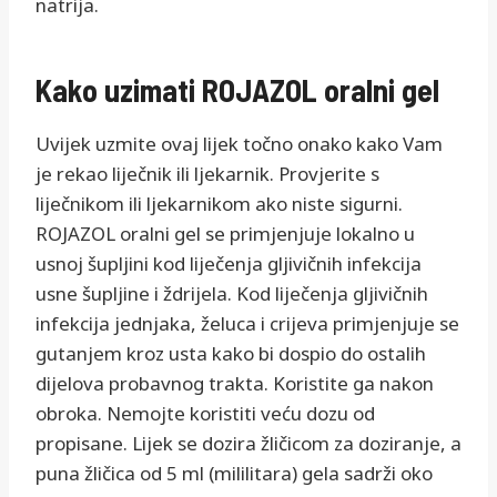
natrija.
Kako uzimati ROJAZOL oralni gel
Uvijek uzmite ovaj lijek točno onako kako Vam
je rekao liječnik ili ljekarnik. Provjerite s
liječnikom ili ljekarnikom ako niste sigurni.
ROJAZOL oralni gel se primjenjuje lokalno u
usnoj šupljini kod liječenja gljivičnih infekcija
usne šupljine i ždrijela. Kod liječenja gljivičnih
infekcija jednjaka, želuca i crijeva primjenjuje se
gutanjem kroz usta kako bi dospio do ostalih
dijelova probavnog trakta. Koristite ga nakon
obroka. Nemojte koristiti veću dozu od
propisane. Lijek se dozira žličicom za doziranje, a
puna žličica od 5 ml (mililitara) gela sadrži oko