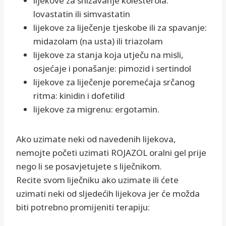
lijekove za snižavanje kolesterola:
lovastatin ili simvastatin
lijekove za liječenje tjeskobe ili za spavanje:
midazolam (na usta) ili triazolam
lijekove za stanja koja utječu na misli,
osjećaje i ponašanje: pimozid i sertindol
lijekove za liječenje poremećaja srčanog
ritma: kinidin i dofetilid
lijekove za migrenu: ergotamin.
Ako uzimate neki od navedenih lijekova,
nemojte početi uzimati ROJAZOL oralni gel prije
nego li se posavjetujete s liječnikom.
Recite svom liječniku ako uzimate ili ćete
uzimati neki od sljedećih lijekova jer će možda
biti potrebno promijeniti terapiju: