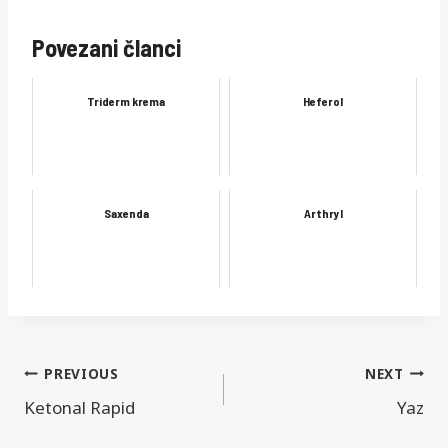
Povezani članci
Triderm krema
Heferol
Saxenda
Arthryl
Navigacija
PREVIOUS
NEXT
Ketonal Rapid
Yaz
objava