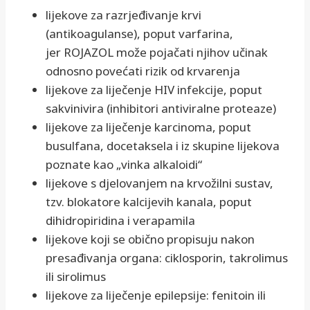
lijekove za razrjeđivanje krvi
(antikoagulanse), poput varfarina,
jer ROJAZOL može pojačati njihov učinak
odnosno povećati rizik od krvarenja
lijekove za liječenje HIV infekcije, poput
sakvinivira (inhibitori antiviralne proteaze)
lijekove za liječenje karcinoma, poput
busulfana, docetaksela i iz skupine lijekova
poznate kao „vinka alkaloidi“
lijekove s djelovanjem na krvožilni sustav,
tzv. blokatore kalcijevih kanala, poput
dihidropiridina i verapamila
lijekove koji se obično propisuju nakon
presađivanja organa: ciklosporin, takrolimus
ili sirolimus
lijekove za liječenje epilepsije: fenitoin ili