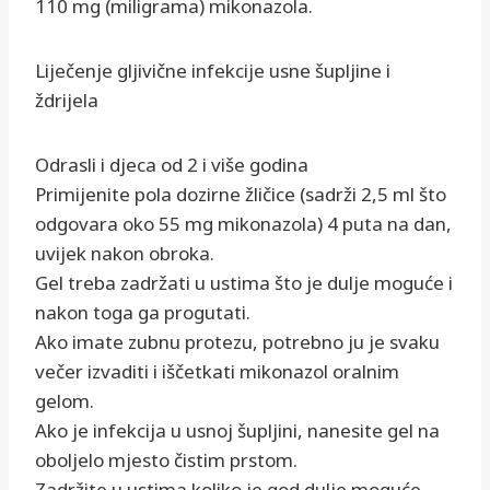
110 mg (miligrama) mikonazola.
Liječenje gljivične infekcije usne šupljine i
ždrijela
Odrasli i djeca od 2 i više godina
Primijenite pola dozirne žličice (sadrži 2,5 ml što
odgovara oko 55 mg mikonazola) 4 puta na dan,
uvijek nakon obroka.
Gel treba zadržati u ustima što je dulje moguće i
nakon toga ga progutati.
Ako imate zubnu protezu, potrebno ju je svaku
večer izvaditi i iščetkati mikonazol oralnim
gelom.
Ako je infekcija u usnoj šupljini, nanesite gel na
oboljelo mjesto čistim prstom.
Zadržite u ustima koliko je god dulje moguće.