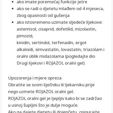
ako imate poremećaj funkcije jetre
ako se radi o djetetu mlađem od 4 mjeseca,
zbog opasnosti od gušenja
ako istovremeno uzimate sljedeće lijekove:
astemizol, cisaprid, dofetilid, mizolastin,
pimozid,
kinidin, sertindol, terfenadin, ergot
alkaloidi, simvastatin, lovastatin, triazolam i
oralni oblik midazolama (pogledajte dio
Drugi lijekovi i ROJAZOL oralni gel).
Upozorenja i mjere opreza
Obratite se svom liječniku ili ljekarniku prije
nego uzmete ROJAZOL oralni gel.
ROJAZOL oralni gel je ljepljiv kako bi se zadržao
u usnoj šupljini što je dulje moguće.
Ako ga dajete djetetu ili dojenčetu, osigurajte