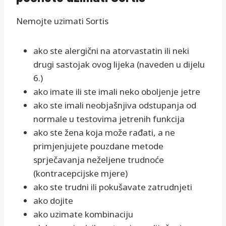
Nemojte uzimati Sortis
ako ste alergični na atorvastatin ili neki
drugi sastojak ovog lijeka (naveden u dijelu
6.)
ako imate ili ste imali neko oboljenje jetre
ako ste imali neobjašnjiva odstupanja od
normale u testovima jetrenih funkcija
ako ste žena koja može rađati, a ne
primjenjujete pouzdane metode
sprječavanja neželjene trudnoće
(kontracepcijske mjere)
ako ste trudni ili pokušavate zatrudnjeti
ako dojite
ako uzimate kombinaciju