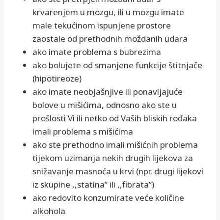
krvarenjem u mozgu, ili u mozgu imate
male tekućinom ispunjene prostore
zaostale od prethodnih moždanih udara
ako imate problema s bubrezima
ako bolujete od smanjene funkcije štitnjače
(hipotireoze)
ako imate neobjašnjive ili ponavljajuće
bolove u mišićima, odnosno ako ste u
prošlosti Vi ili netko od Vaših bliskih rođaka
imali problema s mišićima
ako ste prethodno imali mišićnih problema
tijekom uzimanja nekih drugih lijekova za
snižavanje masnoća u krvi (npr. drugi lijekovi
iz skupine ,,statina” ili ,,fibrata”)
ako redovito konzumirate veće količine
alkohola