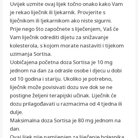
Uvijek uzmite ovaj lijek točno onako kako Vam
je rekao liječnik ili ljekarnik. Provjerite s
liječnikom ili ljekarnikom ako niste sigurni.
Prije nego što započnete s liječenjem, Vaš će
Vam liječnik odrediti dijetu za snižavanje
kolesterola, s kojom morate nastaviti i tijekom
uzimanja Sortisa.
Uobičajena početna doza Sortisa je 10 mg
jednom na dan za odrasle osobe i djecu u dobi
od 10 godina i stariju. Ukoliko je potrebno,
liječnik može povisivati dozu sve dok se ne
postigne željeni terapijski učinak. Liječnik će
dozu prilagođavati u razmacima od 4 tjedna ili
dulje.
Maksimalna doza Sortisa je 80 mg jednom na
dan.
Ovaj lijek nije namijenjen za liječenje bolesnika