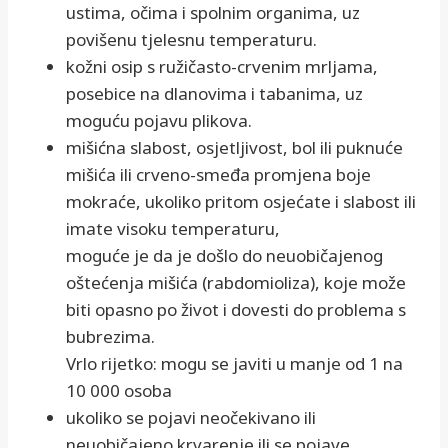
ustima, očima i spolnim organima, uz
povišenu tjelesnu temperaturu.
kožni osip s ružičasto-crvenim mrljama,
posebice na dlanovima i tabanima, uz
moguću pojavu plikova.
mišićna slabost, osjetljivost, bol ili puknuće
mišića ili crveno-smeđa promjena boje
mokraće, ukoliko pritom osjećate i slabost ili
imate visoku temperaturu,
moguće je da je došlo do neuobičajenog
oštećenja mišića (rabdomioliza), koje može
biti opasno po život i dovesti do problema s
bubrezima.
Vrlo rijetko: mogu se javiti u manje od 1 na
10 000 osoba
ukoliko se pojavi neočekivano ili
neuobičajeno krvarenje ili se pojave