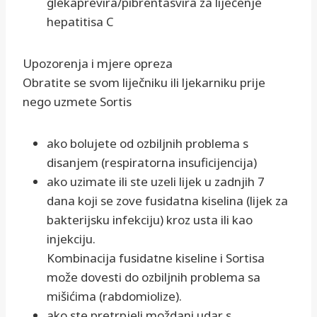
glekaprevira/pibrentasvira za liječenje
hepatitisa C
Upozorenja i mjere opreza
Obratite se svom liječniku ili ljekarniku prije
nego uzmete Sortis
ako bolujete od ozbiljnih problema s
disanjem (respiratorna insuficijencija)
ako uzimate ili ste uzeli lijek u zadnjih 7
dana koji se zove fusidatna kiselina (lijek za
bakterijsku infekciju) kroz usta ili kao
injekciju.
Kombinacija fusidatne kiseline i Sortisa
može dovesti do ozbiljnih problema sa
mišićima (rabdomiolize).
ako ste pretrpjeli moždani udar s