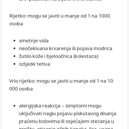
Rijetko: mogu se javiti u manje od 1 na 1000
osoba
smetnje vida
neočekivana krvarenja ili pojava modrica
žutilo kože i bjeloočnica (kolestaza)
ozljede tetiva
Vrlo rijetko: mogu se javiti u manje od 1 na 10
000 osoba
alergijska reakcija – simptomi mogu
uključivati naglu pojavu piskutavog disanja
praćenu bolovima ili osjećajem stezanja u
prsištu, oticanje očnih kapaka, lica, usana,