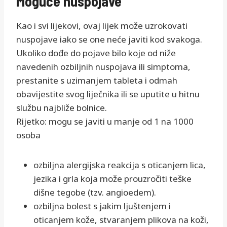
Moguće nuspojave
Kao i svi lijekovi, ovaj lijek može uzrokovati
nuspojave iako se one neće javiti kod svakoga.
Ukoliko dođe do pojave bilo koje od niže
navedenih ozbiljnih nuspojava ili simptoma,
prestanite s uzimanjem tableta i odmah
obavijestite svog liječnika ili se uputite u hitnu
službu najbliže bolnice.
Rijetko: mogu se javiti u manje od 1 na 1000
osoba
ozbiljna alergijska reakcija s oticanjem lica,
jezika i grla koja može prouzročiti teške
dišne tegobe (tzv. angioedem).
ozbiljna bolest s jakim ljuštenjem i
oticanjem kože, stvaranjem plikova na koži,