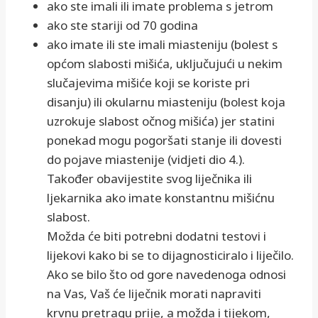
ako ste imali ili imate problema s jetrom
ako ste stariji od 70 godina
ako imate ili ste imali miasteniju (bolest s
općom slabosti mišića, uključujući u nekim
slučajevima mišiće koji se koriste pri
disanju) ili okularnu miasteniju (bolest koja
uzrokuje slabost očnog mišića) jer statini
ponekad mogu pogoršati stanje ili dovesti
do pojave miastenije (vidjeti dio 4.).
Također obavijestite svog liječnika ili
ljekarnika ako imate konstantnu mišićnu
slabost.
Možda će biti potrebni dodatni testovi i
lijekovi kako bi se to dijagnosticiralo i liječilo.
Ako se bilo što od gore navedenoga odnosi
na Vas, Vaš će liječnik morati napraviti
krvnu pretragu prije, a možda i tijekom,