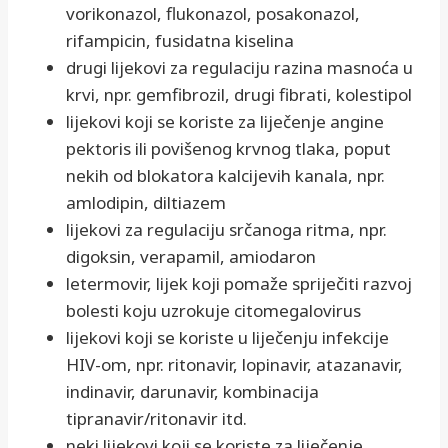
vorikonazol, flukonazol, posakonazol,
rifampicin, fusidatna kiselina
drugi lijekovi za regulaciju razina masnoća u
krvi, npr. gemfibrozil, drugi fibrati, kolestipol
lijekovi koji se koriste za liječenje angine
pektoris ili povišenog krvnog tlaka, poput
nekih od blokatora kalcijevih kanala, npr.
amlodipin, diltiazem
lijekovi za regulaciju srčanoga ritma, npr.
digoksin, verapamil, amiodaron
letermovir, lijek koji pomaže spriječiti razvoj
bolesti koju uzrokuje citomegalovirus
lijekovi koji se koriste u liječenju infekcije
HIV-om, npr. ritonavir, lopinavir, atazanavir,
indinavir, darunavir, kombinacija
tipranavir/ritonavir itd.
neki lijekovi koji se koriste za liječenje