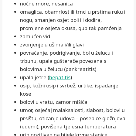
noćne more, nesanica
omaglica, obamrlost ili trnci u prstima ruku i
nogu, smanjen osjet boli ili dodira,
promjene osjeta okusa, gubitak pamćenja
zamućen vid
zvonjenje u ušima i/ili glavi
povraćanje, podrigivanje, bol u želucu i
trbuhu, upala gušterače povezana s
bolovima u želucu (pankreatitis)
upala jetre (
hepatitis
)
osip, kožni osip i svrbež, urtike, ispadanje
kose
bolovi u vratu, zamor mišića
umor, osjećaj malaksalosti, slabost, bolovi u
prsištu, oticanje udova – posebice gležnjeva
(edemi), povišena tjelesna temperatura
urin pozitivan na bijele krvne stanice