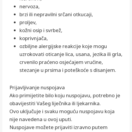
nervoza,
brzi ili nepravilni srčani otkucaji,
proljev,
kožni osip i svrbež,
koprivnjača,
ozbiljne alergijske reakcije koje mogu
uzrokovati oticanje lica, usana, jezika ili grla,
crvenilo praćeno osjećajem vrućine,
stezanje u prsima i poteškoće s disanjem.
Prijavljivanje nuspojava
Ako primijetite bilo koju nuspojavu, potrebno je
obavijestiti Vašeg liječnika ili ljekarnika.
Ovo uključuje i svaku moguću nuspojavu koja
nije navedena u ovoj uputi.
Nuspojave možete prijaviti izravno putem