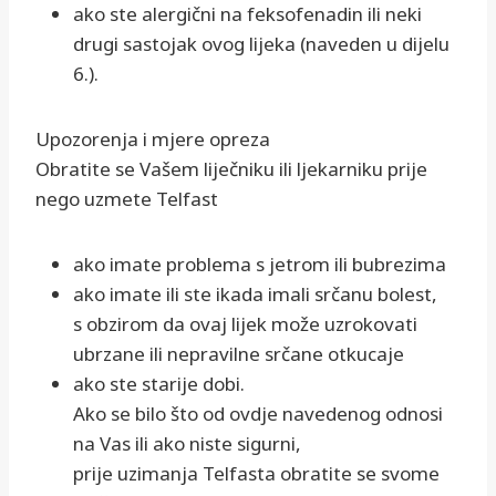
ako ste alergični na feksofenadin ili neki
drugi sastojak ovog lijeka (naveden u dijelu
6.).
Upozorenja i mjere opreza
Obratite se Vašem liječniku ili ljekarniku prije
nego uzmete Telfast
ako imate problema s jetrom ili bubrezima
ako imate ili ste ikada imali srčanu bolest,
s obzirom da ovaj lijek može uzrokovati
ubrzane ili nepravilne srčane otkucaje
ako ste starije dobi.
Ako se bilo što od ovdje navedenog odnosi
na Vas ili ako niste sigurni,
prije uzimanja Telfasta obratite se svome