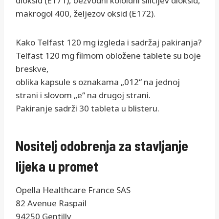
dioksid (E171), bezvodni koloidni silicijev dioksid,
makrogol 400, željezov oksid (E172).
Kako Telfast 120 mg izgleda i sadržaj pakiranja?
Telfast 120 mg filmom obložene tablete su boje
breskve,
oblika kapsule s oznakama „012“ na jednoj
strani i slovom „e“ na drugoj strani.
Pakiranje sadrži 30 tableta u blisteru.
Nositelj odobrenja za stavljanje
lijeka u promet
Opella Healthcare France SAS
82 Avenue Raspail
94250 Gentilly