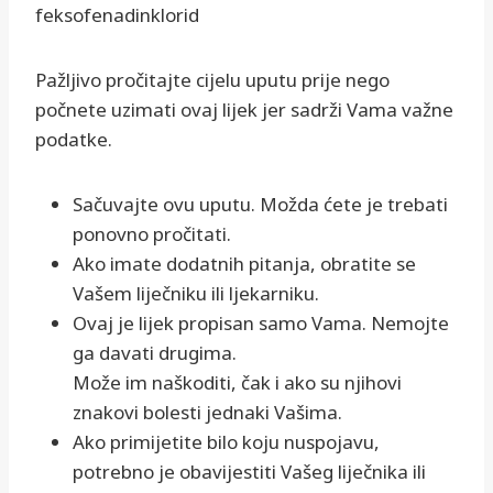
feksofenadinklorid
Pažljivo pročitajte cijelu uputu prije nego
počnete uzimati ovaj lijek jer sadrži Vama važne
podatke.
Sačuvajte ovu uputu. Možda ćete je trebati
ponovno pročitati.
Ako imate dodatnih pitanja, obratite se
Vašem liječniku ili ljekarniku.
Ovaj je lijek propisan samo Vama. Nemojte
ga davati drugima.
Može im naškoditi, čak i ako su njihovi
znakovi bolesti jednaki Vašima.
Ako primijetite bilo koju nuspojavu,
potrebno je obavijestiti Vašeg liječnika ili