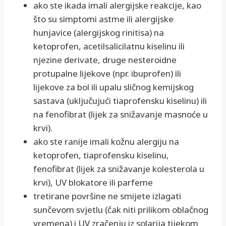
ako ste ikada imali alergijske reakcije, kao
što su simptomi astme ili alergijske
hunjavice (alergijskog rinitisa) na
ketoprofen, acetilsalicilatnu kiselinu ili
njezine derivate, druge nesteroidne
protupalne lijekove (npr. ibuprofen) ili
lijekove za bol ili upalu sličnog kemijskog
sastava (uključujući tiaprofensku kiselinu) ili
na fenofibrat (lijek za snižavanje masnoće u
krvi).
ako ste ranije imali kožnu alergiju na
ketoprofen, tiaprofensku kiselinu,
fenofibrat (lijek za snižavanje kolesterola u
krvi), UV blokatore ili parfeme
tretirane površine ne smijete izlagati
sunčevom svjetlu (čak niti prilikom oblačnog
vremena) i UV zračenju iz solarija tijekom