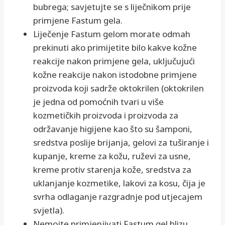
bubrega; savjetujte se s liječnikom prije
primjene Fastum gela.
Liječenje Fastum gelom morate odmah
prekinuti ako primijetite bilo kakve kožne
reakcije nakon primjene gela, uključujući
kožne reakcije nakon istodobne primjene
proizvoda koji sadrže oktokrilen (oktokrilen
je jedna od pomoćnih tvari u više
kozmetičkih proizvoda i proizvoda za
održavanje higijene kao što su šamponi,
sredstva poslije brijanja, gelovi za tuširanje i
kupanje, kreme za kožu, ruževi za usne,
kreme protiv starenja kože, sredstva za
uklanjanje kozmetike, lakovi za kosu, čija je
svrha odlaganje razgradnje pod utjecajem
svjetla).
Nemojte primjenjivati Fastum gel blizu