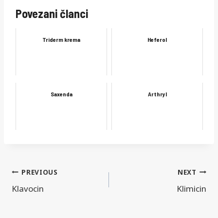
Povezani članci
Triderm krema
Heferol
Saxenda
Arthryl
Navigacija
PREVIOUS
NEXT
Klavocin
Klimicin
objava