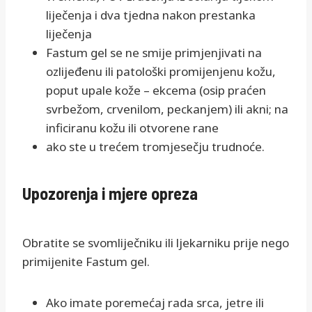
liječenja i dva tjedna nakon prestanka
liječenja
Fastum gel se ne smije primjenjivati na
ozlijeđenu ili patološki promijenjenu kožu,
poput upale kože – ekcema (osip praćen
svrbežom, crvenilom, peckanjem) ili akni; na
inficiranu kožu ili otvorene rane
ako ste u trećem tromjesečju trudnoće.
Upozorenja i mjere opreza
Obratite se svomliječniku ili ljekarniku prije nego
primijenite Fastum gel.
Ako imate poremećaj rada srca, jetre ili