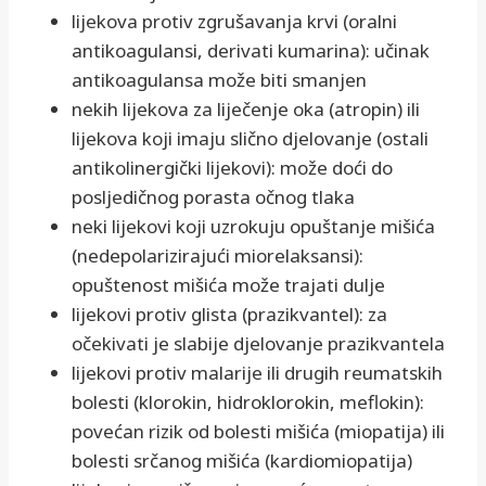
lijekova protiv zgrušavanja krvi (oralni
antikoagulansi, derivati kumarina): učinak
antikoagulansa može biti smanjen
nekih lijekova za liječenje oka (atropin) ili
lijekova koji imaju slično djelovanje (ostali
antikolinergički lijekovi): može doći do
posljedičnog porasta očnog tlaka
neki lijekovi koji uzrokuju opuštanje mišića
(nedepolarizirajući miorelaksansi):
opuštenost mišića može trajati dulje
lijekovi protiv glista (prazikvantel): za
očekivati je slabije djelovanje prazikvantela
lijekovi protiv malarije ili drugih reumatskih
bolesti (klorokin, hidroklorokin, meflokin):
povećan rizik od bolesti mišića (miopatija) ili
bolesti srčanog mišića (kardiomiopatija)