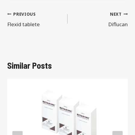
Navigacija
PREVIOUS
NEXT
Flexid tablete
Diflucan
objava
Similar Posts