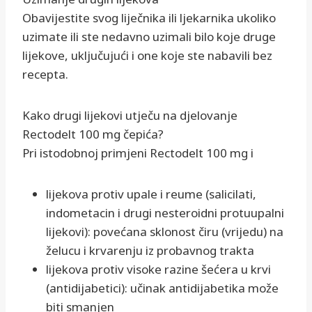
Obavijestite svog liječnika ili ljekarnika ukoliko
uzimate ili ste nedavno uzimali bilo koje druge
lijekove, uključujući i one koje ste nabavili bez
recepta.
Kako drugi lijekovi utječu na djelovanje
Rectodelt 100 mg čepića?
Pri istodobnoj primjeni Rectodelt 100 mg i
lijekova protiv upale i reume (salicilati,
indometacin i drugi nesteroidni protuupalni
lijekovi): povećana sklonost čiru (vrijedu) na
želucu i krvarenju iz probavnog trakta
lijekova protiv visoke razine šećera u krvi
(antidijabetici): učinak antidijabetika može
biti smanjen