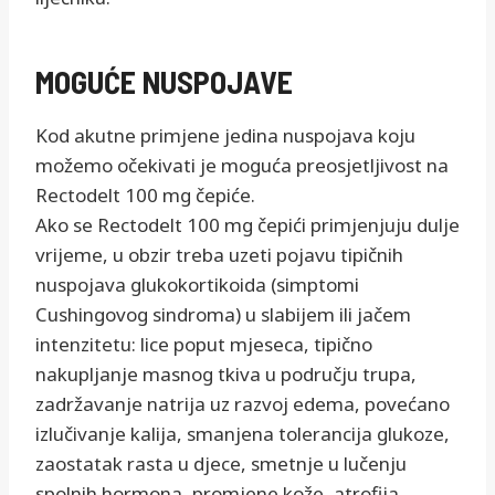
MOGUĆE NUSPOJAVE
Kod akutne primjene jedina nuspojava koju
možemo očekivati je moguća preosjetljivost na
Rectodelt 100 mg čepiće.
Ako se Rectodelt 100 mg čepići primjenjuju dulje
vrijeme, u obzir treba uzeti pojavu tipičnih
nuspojava glukokortikoida (simptomi
Cushingovog sindroma) u slabijem ili jačem
intenzitetu: lice poput mjeseca, tipično
nakupljanje masnog tkiva u području trupa,
zadržavanje natrija uz razvoj edema, povećano
izlučivanje kalija, smanjena tolerancija glukoze,
zaostatak rasta u djece, smetnje u lučenju
spolnih hormona, promjene kože, atrofija