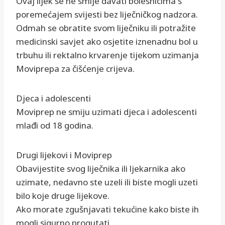
Ovaj lijek se ne smije davati bolesnicima s
poremećajem svijesti bez liječničkog nadzora.
Odmah se obratite svom liječniku ili potražite
medicinski savjet ako osjetite iznenadnu bol u
trbuhu ili rektalno krvarenje tijekom uzimanja
Moviprepa za čišćenje crijeva.
Djeca i adolescenti
Moviprep ne smiju uzimati djeca i adolescenti
mlađi od 18 godina.
Drugi lijekovi i Moviprep
Obavijestite svog liječnika ili ljekarnika ako
uzimate, nedavno ste uzeli ili biste mogli uzeti
bilo koje druge lijekove.
Ako morate zgušnjavati tekućine kako biste ih
mogli sigurno progutati,