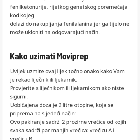
fenilketonurije, rijetkog genetskog poremećaja
kod kojeg
dolazi do nakupljanja fenilalanina jer ga tijelo ne
može ukloniti na odgovarajući način.
Kako uzimati Moviprep
Uvijek uzmite ovaj lijek točno onako kako Vam
je rekao liječnik ili ljekarnik.
Provjerite s liječnikom ili ljekarnikom ako niste
sigurni.
Uobičajena doza je 2 litre otopine, koja se
priprema na sljedeći način:
Ovo pakiranje sadrži 2 prozirne vrećice od kojih
svaka sadrži par manjih vrećica: vrećicu A i
vrećicu B.