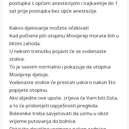
postupka s općom anestezijom i najkasnije do 1
sat prije postupka bez opće anestezije.
Kakvo djelovanje možete očekivati
Kad počnete piti otopinu Moviprep morate biti u
blizini zahoda.
U nekom trenutku pojavit će se vodenaste
stolice.
To je sasvim normalno i pokazuje da otopina
Moviprep djeluje.
Vodenaste stolice će prestati uskoro nakon što
popijete otopinu.
Ako slijedite ove upute, crijeva će Vam biti čista,
a to će pridonijeti uspješnosti pregleda.
Bolesnike treba savjetovati da uzmu u obzir
vrijeme putovanja do bolnice.
Ostavite dovoljno vremena nakon zadnjeg