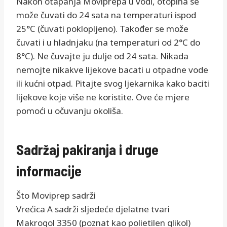
Nakon otapanja Moviprepa u vodi, otopina se
može čuvati do 24 sata na temperaturi ispod
25°C (čuvati poklopljeno). Također se može
čuvati i u hladnjaku (na temperaturi od 2°C do
8°C). Ne čuvajte ju dulje od 24 sata. Nikada
nemojte nikakve lijekove bacati u otpadne vode
ili kućni otpad. Pitajte svog ljekarnika kako baciti
lijekove koje više ne koristite. Ove će mjere
pomoći u očuvanju okoliša.
Sadržaj pakiranja i druge
informacije
Što Moviprep sadrži
Vrećica A sadrži sljedeće djelatne tvari
Makrogol 3350 (poznat kao polietilen glikol)